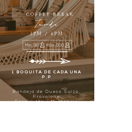
COFFEE BREAK
Tarde
3PM / 6PM
1 BOQUITA DE CADA UNA
P.P
Bandeja de Queso Suizo,
Provolone
Prosicutto y Mortadela
Mini Wrap de Ensalada
Caesar
Empanada de Carne con
Alioli de Cilantro
Mini Brownies