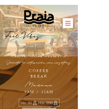
Feel Vibes
MENÚ CORPORATIVO
Solicita tu cotización con nosotros
COFFEE
BREAK
Mañana
9AM / 11AM