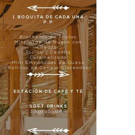
1 BOQUITA DE CADA UNA
P.P
Brochetas de Frutas
Mini Wrap de Huevo con
Cheddar
Tocino y Cebolla
Caramelizada
Mini Empanadas de Queso
Rollitos de Canela Glaseados
ESTACIÓN DE CAFÉ Y TÉ
SOFT DRINKS
1 Jugo o Soda P.P